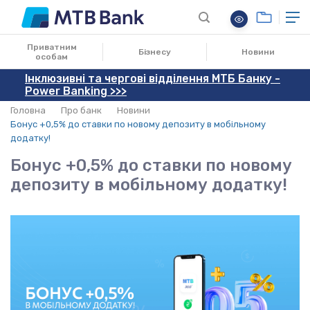
30.11.2022
Приватним
Бізнесу
Новини
особам
Інклюзивні та чергові відділення МТБ Банку -
Power Banking >>>
Головна
Про банк
Новини
Бонус +0,5% до ставки по новому депозиту в мобільному
додатку!
Бонус +0,5% до ставки по новому
депозиту в мобільному додатку!