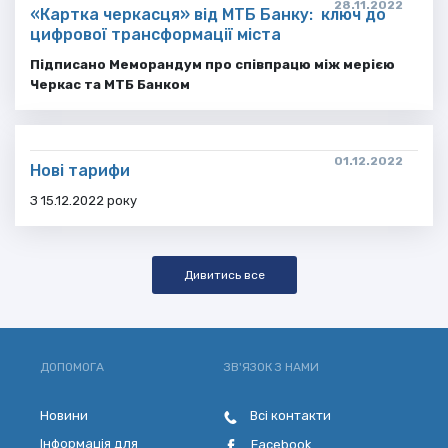
28.11.2022
«Картка черкасця» від МТБ Банку: ключ до
цифрової трансформації міста
П
ідписано Меморандум про співпрацю між мерією
Черкас та МТБ Банком
01.12.2022
Нові тарифи
З 15.12.2022 року
Дивитись все
ДОПОМОГА
ЗВ'ЯЗОК З НАМИ
Новини
Всі контакти
Інформація для
Facebook