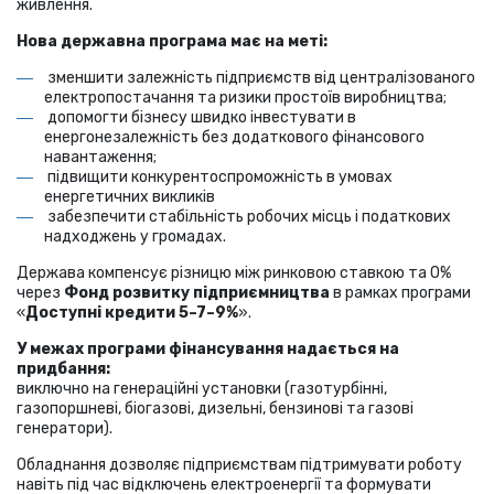
живлення.
Нова державна програма має на меті:
зменшити залежність підприємств від централізованого
електропостачання та ризики простоїв виробництва;
допомогти бізнесу швидко інвестувати в
енергонезалежність без додаткового фінансового
навантаження;
підвищити конкурентоспроможність в умовах
енергетичних викликів
забезпечити стабільність робочих місць і податкових
надходжень у громадах.
Держава компенсує різницю між ринковою ставкою та 0%
через
Фонд розвитку підприємництва
в рамках програми
«
Доступні кредити 5–7–9%
».
У межах програми фінансування надається на
придбання:
виключно на генераційні установки (газотурбінні,
газопоршневі, біогазові, дизельні, бензинові та газові
генератори).
Обладнання дозволяє підприємствам підтримувати роботу
навіть під час відключень електроенергії та формувати