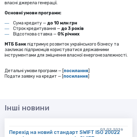
власні джерела генерації.
Основні умови програми:
Сума кредиту —
до 10 млн грн
Строк кредитування —
до 3 років
Відсоткова ставка —
0% річних
МТБ Банк
підтримує розвиток українського бізнесу та
закликає підприємців користуватися державними
інструментами для зміцнення власної енергонезалежності.
Детальні умови програми — [
посилання
]
Подати заявку на кредит — [
посилання
]
Інші новини
03.02.2026
Перехід на новий стандарт SWIFT ISO 20022