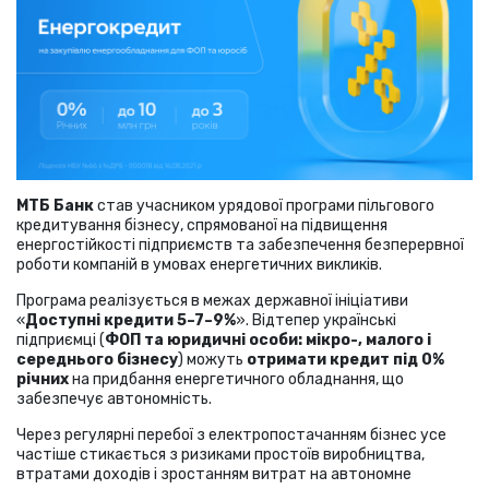
МТБ Банк
став учасником урядової програми пільгового
кредитування бізнесу, спрямованої на підвищення
енергостійкості підприємств та забезпечення безперервної
роботи компаній в умовах енергетичних викликів.
Програма реалізується в межах державної ініціативи
«
Доступні кредити 5–7–9%
». Відтепер українські
підприємці (
ФОП та юридичні особи: мікро-, малого і
середнього бізнесу
) можуть
отримати кредит під 0%
річних
на придбання енергетичного обладнання, що
забезпечує автономність.
Через регулярні перебої з електропостачанням бізнес усе
частіше стикається з ризиками простоїв виробництва,
втратами доходів і зростанням витрат на автономне