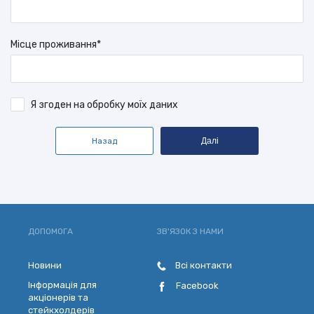
Мiсце проживання*
Я згоден на обробку моїх даних
Назад
Далі
ДОПОМОГА
ЗВ'ЯЗОК З НАМИ
Новини
Всі контакти
Інформація для
Facebook
акціонерів та
стейкхолдерів