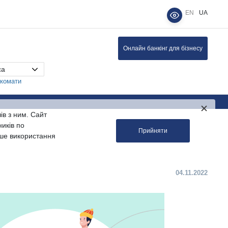
EN
UA
Онлайн банкінг для бізнесу
са
нкомати
ів з ним. Сайт
ників по
Прийняти
ше використання
04.11.2022