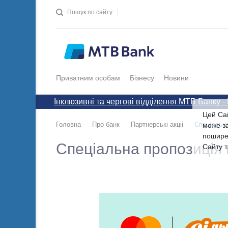
Пошук по сайту
Приватним особам
Бізнесу
Новини
Інклюзивні та чергові відділення МТБ Банку -
Цей Са
Головна
Про банк
Партнерські акціі
Спеціальна
може за
пошире
Спеціальна пропозиція в
Сайту т