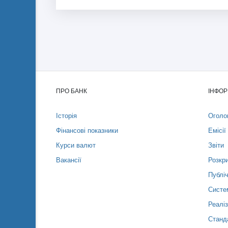
ПРО БАНК
ІНФОР
Історія
Оголо
Фінансові показники
Емісії
Курси валют
Звіти
Вакансії
Розкри
Публіч
Систем
Реаліз
Станд