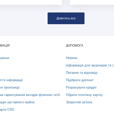
Дивитись все
МАЦІЯ
ДОПОМОГА
шення
Новини
Інформація для акціонерів та 
Питання та відповіді
ття інформації
Підібрати депозит
ні пропозиції
Розрахувати кредит
а гарантування вкладів фізичних осіб
Обрати платіжну картку
ація заставного майна
Зворотній зв'язок
арти СRS