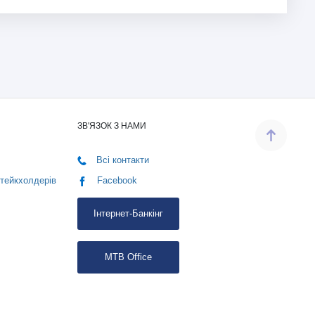
ЗВ'ЯЗОК З НАМИ
Всі контакти
стейкхолдерів
Facebook
Інтернет-Банкінг
MTB Office