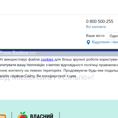
0 800 500-255
Всі контакти
Ваше місто:
Оде
Відділення і ба
 Power Banking >>>
йт використовує файли
cookies
для більш зручної роботи користувач
 пропозиція від Mastercard і «Сільпо»!
питувати вашу геопозіцію з метою відповідності політиці правовлас
нню контенту на певних територіях. Продовжуючи будь-яке подаль
ід Mastercard і «Сільпо»!
а/або сервісів Сайту, Ви погоджуєтеся з цим.