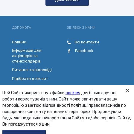
Дивитись все
ДОПОМОГА
ЗВ'ЯЗОК З НАМИ
Новини
Всі контакти
Інформація для
Facebook
акціонерів та
стейкхолдерів
Питання та відповіді
Підібрати депозит
Розрахувати кредит
Цей Сайт використовує файли
cookies
для більш зручної
Обрати платіжну картку
роботи користувачів з ним. Сайт може запитувати вашу
Зворотній зв'язок
геопозіцію з метою відповідності політиці правовласників по
поширенню контенту на певних територіях. Продовжуючи
будь-яке подальше використання Сайту та/або сервісів Сайту,
Карта сайту
Умови
Безпека
Ви погоджуєтеся з цим.
© 2001 - 2026 ПАТ «МТБ БАНК»