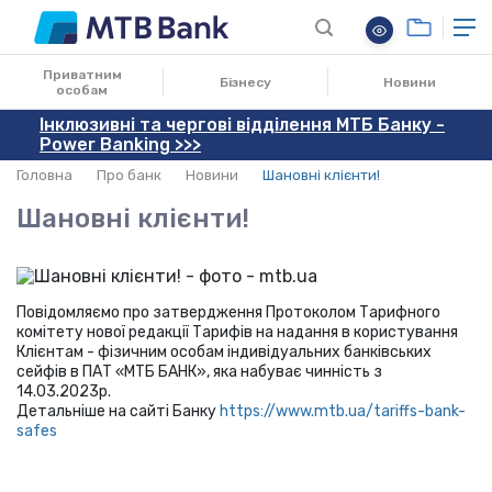
14.03.2023
Приватним
Бізнесу
Новини
особам
Інклюзивні та чергові відділення МТБ Банку -
Power Banking >>>
Головна
Про банк
Новини
Шановні клієнти!
Шановні клієнти!
Повідомляємо про затвердження Протоколом Тарифного
комітету нової редакції Тарифів на надання в користування
Клієнтам - фізичним особам індивідуальних банківських
сейфів в ПАТ «МТБ БАНК», яка набуває чинність з
14.03.2023р.
Детальніше на сайті Банку
https://www.mtb.ua/tariffs-bank-
safes