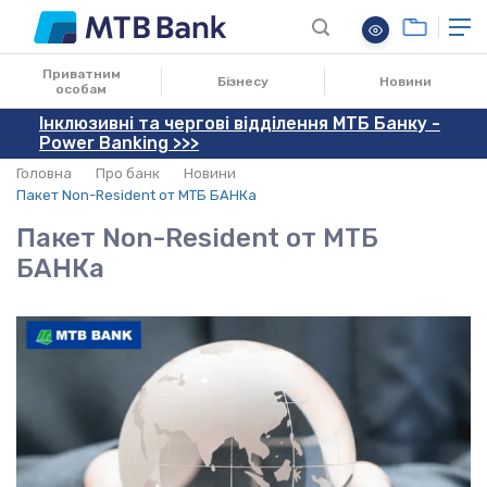
21.12.2020
Приватним
Бізнесу
Новини
особам
Інклюзивні та чергові відділення МТБ Банку -
Power Banking >>>
Головна
Про банк
Новини
Пакет Non-Resident от МТБ БАНКа
Пакет Non-Resident от МТБ
БАНКа