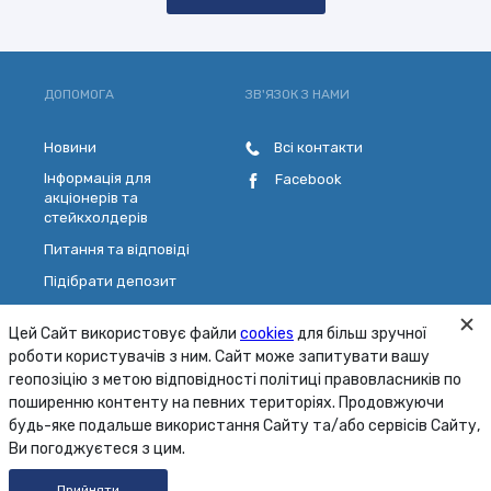
ДОПОМОГА
ЗВ'ЯЗОК З НАМИ
Новини
Всі контакти
Інформація для
Facebook
акціонерів та
стейкхолдерів
Питання та відповіді
Підібрати депозит
Розрахувати кредит
Цей Сайт використовує файли
cookies
для більш зручної
Обрати платіжну картку
роботи користувачів з ним. Сайт може запитувати вашу
Зворотній зв'язок
геопозіцію з метою відповідності політиці правовласників по
поширенню контенту на певних територіях. Продовжуючи
будь-яке подальше використання Сайту та/або сервісів Сайту,
Карта сайту
Умови
Безпека
Ви погоджуєтеся з цим.
© 2001 - 2026 ПАТ «МТБ БАНК»
Прийняти