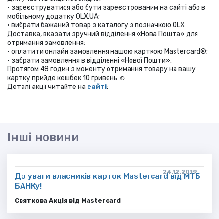
• зареєструватися або бути зареєстрованим на сайті або в
мобільному додатку OLX.UA;
• вибрати бажаний товар з каталогу з позначкою OLX
Доставка, вказати зручний відділення «Нова Пошта» для
отримання замовлення;
• оплатити онлайн замовлення нашою карткою Mastercard®;
• забрати замовлення в відділенні «Нової Пошти».
Протягом 48 годин з моменту отримання товару на вашу
картку прийде кешбек 10 гривень ☺
Деталі акції читайте на
сайті
:
Інші новини
24.12.2019
До уваги власників карток Mastercard від МТБ
БАНКу!
Святкова Акц
ія від
Masterс
ard