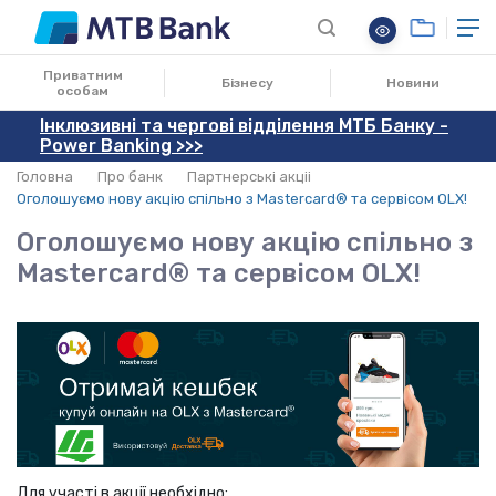
30.01.2020
Приватним
Бізнесу
Новини
особам
Інклюзивні та чергові відділення МТБ Банку -
Power Banking >>>
Головна
Про банк
Партнерські акціі
Оголошуємо нову акцію спільно з Mastercard® та сервісом OLX!
Оголошуємо нову акцію спільно з
Mastercard® та сервісом OLX!
Для участі в акції необхідно: