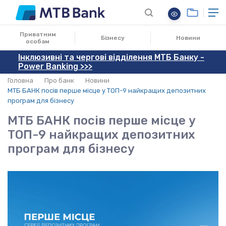
21.04.2022
Приватним
Бізнесу
Новини
особам
Інклюзивні та чергові відділення МТБ Банку -
Power Banking >>>
Головна
Про банк
Новини
МТБ БАНК посів перше місце у ТОП-9 найкращих депозитних
програм для бізнесу
МТБ БАНК посів перше місце у
ТОП-9 найкращих депозитних
програм для бізнесу