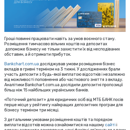
Гроші повинні працювати навіть за умов воєнного стану.
Розміщення тимчасово вільних коштів на депозитах
допоможе бізнесу не тільки захистити їх від несподіваних
обставин, а й отримати прибуток.
Bankchart.com.ua
досліджував умови розміщення бізнес
вкладів в гривні терміном на 3 тижні. У дослідженнях брали
участь депозити з будь-якої виплатою відсотків і незалежно
від можливості поповнення або часткового зняття з вкладу.
Аналітики Bankchart.com.ua дослідили депозитні пропозиції
більш ніж 15 найбільших українських банків.
«Поточний депозит» для юридичних осіб від МТБ БАНК посів
перше місце у рейтингу найкращих депозитних програм для
бізнесу терміном три місяці.
З детальними умовами розміщення коштів та порядком
виплати відсотків можна ознайомитися на нашому
сайті
і