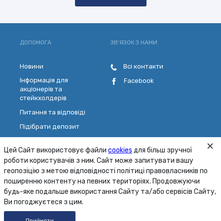
ДОПОМОГА
ЗВ'ЯЗОК З НАМИ
Новини
Всі контакти
Інформація для
Facebook
акціонерів та
стейкхолдерів
Питання та відповіді
Підібрати депозит
Розрахувати кредит
Цей Сайт використовує файли
cookies
для більш зручної
Обрати платіжну картку
роботи користувачів з ним. Сайт може запитувати вашу
Зворотній зв'язок
геопозіцію з метою відповідності політиці правовласників по
поширенню контенту на певних територіях. Продовжуючи
будь-яке подальше використання Сайту та/або сервісів Сайту,
Карта сайту
Умови
Безпека
Ви погоджуєтеся з цим.
© 2001 - 2026 ПАТ «МТБ БАНК»
Прийняти