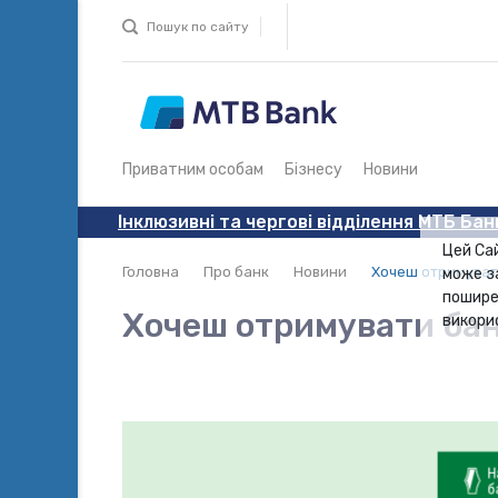
Пошук по сайту
Приватним особам
Бізнесу
Новини
Інклюзивні та чергові відділення МТБ Бан
Цей Са
Головна
Про банк
Новини
Хочеш отримувати 
може з
пошире
Хочеш отримувати банк
викори