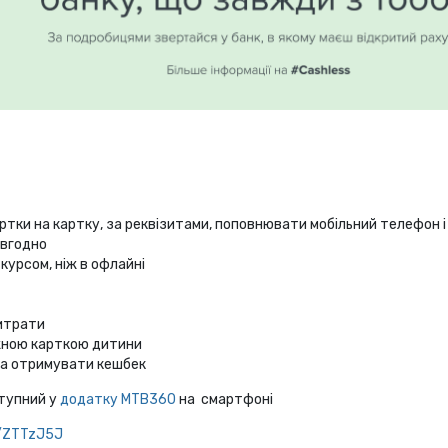
артки на картку, за реквізитами, поповнювати мобільний телефон і
авгодно
курсом, ніж в офлайні
итрати
іжною карткою дитини
та отримувати кешбек
ступний у
додатку МТВ360
на смартфоні
y/ZTTzJ5J