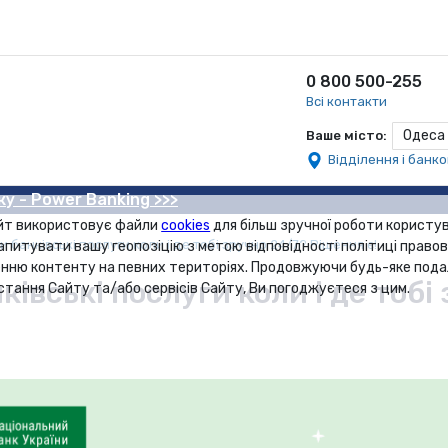
0 800 500-255
Всі контакти
Одеса
Ваше місто:
Відділення і банк
ку - Power Banking >>>
йт використовує файли
cookies
для більш зручної роботи користув
банківські послуги коли і де тобі зручно 24/7? Рішення є!
апитувати вашу геопозіцію з метою відповідності політиці правов
нню контенту на певних територіях. Продовжуючи будь-яке под
івські послуги коли і де тобі
стання Сайту та/або сервісів Сайту, Ви погоджуєтеся з цим.