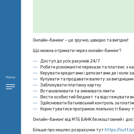
Онлайн-банкінг – це зручно, швидко та вигідно!
Що можна отримати через онлайн-банкінг?
Доступ до усіх рахунків 24/7
Робити різноманітні перекази та платежі: з к
Керувати кредитами і депозитами де і коли з
Меню
Купувати та продавати валюту за вигіднішим 
Заблокувати платіжну картку
Встановлювати та змінювати ліміти
Вести особистий бюджет та відстежувати в
Здійснювати батьківський контроль за плат
Користуватися програмою лояльності банку 
Онлайн-банкінг від МТБ БАНК безкоштовний і до
Більше про кешлес розрахунки тут
https://cutt.l