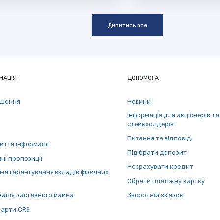
Дивитись все
МАЦІЯ
ДОПОМОГА
ошення
Новини
Інформація для акціонерів та
стейкхолдерів
Питання та відповіді
иття інформації
Підібрати депозит
ні пропозиції
Розрахувати кредит
ма гарантування вкладів фізичних
Обрати платіжну картку
зація заставного майна
Зворотній зв'язок
арти СRS