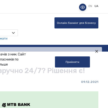
EN
UA
Онлайн банкінг для бізнесу
омати
ачів з ним. Сайт
ласників по
Прийняти
альше
 зручно 24/7? Рішення є!
09.12.2021