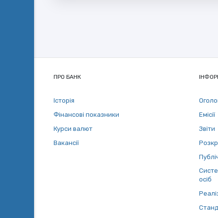
ПРО БАНК
ІНФОР
Історія
Огол
Фінансові показники
Емісії
Курси валют
Звіти
Вакансії
Розкр
Публіч
Систе
осіб
Реалі
Станд