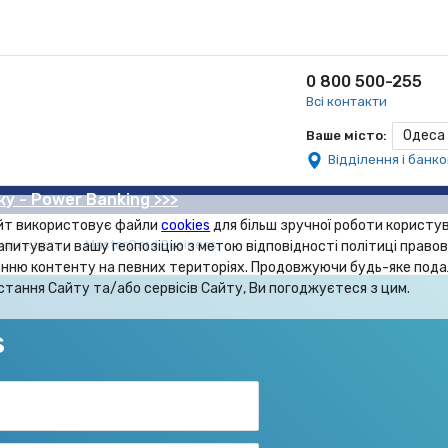
0 800 500-255
Всі контакти
Одеса
Ваше місто:
Відділення і банк
ку - Power Banking >>>
йт використовує файли
cookies
для більш зручної роботи користув
вні карти
MasterCard Business
апитувати вашу геопозіцію з метою відповідності політиці правов
нню контенту на певних територіях. Продовжуючи будь-яке под
стання Сайту та/або сервісів Сайту, Ви погоджуєтеся з цим.
s