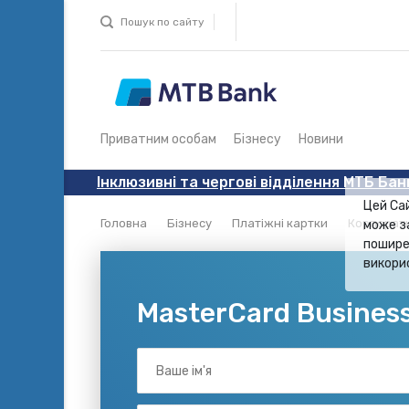
Пошук по сайту
Приватним особам
Бізнесу
Новини
Інклюзивні та чергові відділення МТБ Бан
Цей Са
Головна
Бізнесу
Платіжні картки
Корпорати
може з
пошире
викори
MasterCard Busines