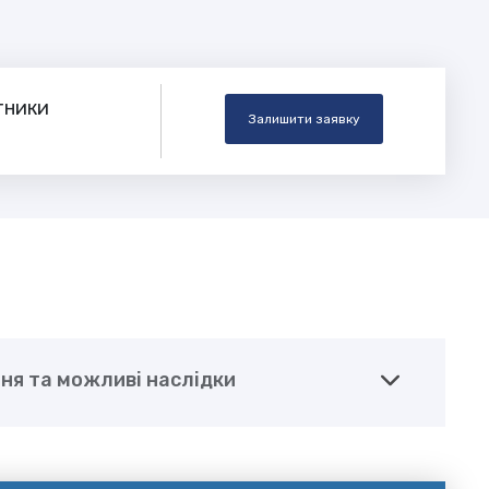
тники
Залишити заявку
я та можливі наслідки