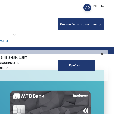
EN
UA
Онлайн банкінг для бізнесу
омати
ачів з ним. Сайт
ласників по
Прийняти
альше