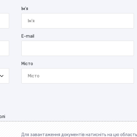
Ім'я
E-mail
Місто
олі
Для завантаження документів натисніть на цю област